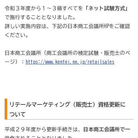
令和３年度から１～３級すべてを
「ネット試験方式」
で施行することとなりました。
商工会の共済・保険
詳しい実施内容は、下記の日本商工会議所HPをご確認
一つの掛金で貯蓄・生命保障・融資の3つの備え（商工
ください。
貯蓄共済）
死亡保険金(最高6千万円)の掛捨共済・福祉共済「生
日本商工会議所（商工会議所の検定試験・販売士のペ
命」保障
ージ）：
https://www.kentei.ne.jp/retailsales
石川県中小企業共済協同組合(傷害共済・自動車事故費
用共済）
従業員の退職金共済制度
経営者の退職金制度（小規模企業共済）
リテールマーケティング（販売士）資格更新に
取引先の破たんによる連鎖倒産を防ぐ（中小企業倒産防
ついて
止共済）
平成２９年度から更新手続きは、
日本商工会議所で一
海外PL保険(国内補償は、ビジネス総合保険へ）