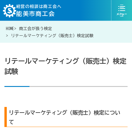
ニ
経営の相談は商工会へ
能美市商工会
ュ
ー
HOME
商工会が扱う検定
076-204-6815
お問い合わせ
リテールマーケティング（販売士）検定試験
リテールマーケティング（販売士）検定
試験
経営相談は商工会に
補助金・助成金一覧
商工会が扱う融資・金融制度
リテールマーケティング（販売士）検定につい
て
令和6年能登半島地震等災害に関する支援情報