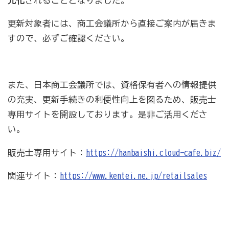
元化
されることとなりました。
病気やケガで働けない場合の所得を補償（休業補償制
更新対象者には、商工会議所から直接ご案内が届きま
度）
すので、必ずご確認ください。
全国商工会連合会会員福祉共済「がん」重点補償
万が一の「労働災害」と使用者賠償補償がセットの保険
（商工会の業務災害保険）
また、日本商工会議所では、資格保有者への情報提供
海外での知財係争による経営リスクから皆様をお守りし
の充実、更新手続きの利便性向上を図るため、販売士
ます（海外知財訴訟費用保険制度）
専用サイトを開設しております。是非ご活用くださ
事業活動のリスクを全て備えた保険（ビジネス総合保
い。
険）
販売士専用サイト：
https://hanbaishi.cloud-cafe.biz/
情報漏えいリスクの備えに（情報漏えい保険）
関連サイト：
https://www.kentei.ne.jp/retailsales
商工会のサービス
経理・記帳代行