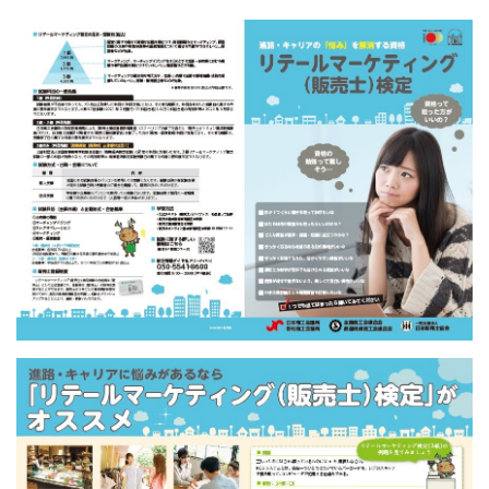
[商工会員限定]初期費用も月額料金も0円!「グーペ」な
ら、ホームページが無料で作れます。
メリットがいっぱい、労働保険事務
商工会が扱う検定
全国商工会珠算検定試験
リテールマーケティング（販売士）検定試験
石川県内の商工会の支援事例
行きます・聞きます・提案します そして伴走します～
商工会の支援事例～
会報「商工かが．のと」