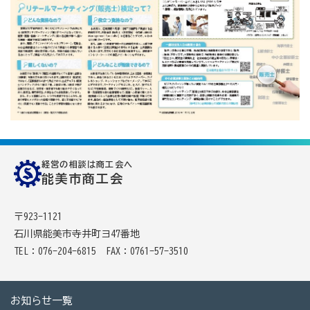
商工会
目的
事業内容
商工会のあゆみ（沿革）
青年部について
女性部について
セミナー・講習会情報
いしかわ商工会のインボイス広報
経営の相談は商工会へ
能美市商工会
採用情報
〒923-1121
石川県能美市寺井町ヨ47番地
能美市商工会 広報紙 「商工のみ」バックナンバー
TEL：076-204-6815
FAX：0761-57-3510
能美市商工会 各種様式
お知らせ一覧